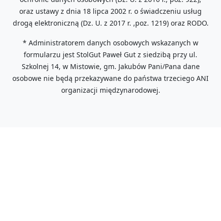
oraz ustawy z dnia 18 lipca 2002 r. o świadczeniu usług
drogą elektroniczną (Dz. U. z 2017 r. ,poz. 1219) oraz RODO.
* Administratorem danych osobowych wskazanych w
formularzu jest StolGut Paweł Gut z siedzibą przy ul.
Szkolnej 14, w Mistowie, gm. Jakubów Pani/Pana dane
osobowe nie będą przekazywane do państwa trzeciego ANI
organizacji międzynarodowej.
Stolgut Paweł Gut,
05-306 Mistów, ul. Szkolna 14,
tel: +48 607 387 862,
e-mail: meble@stolgut.pl